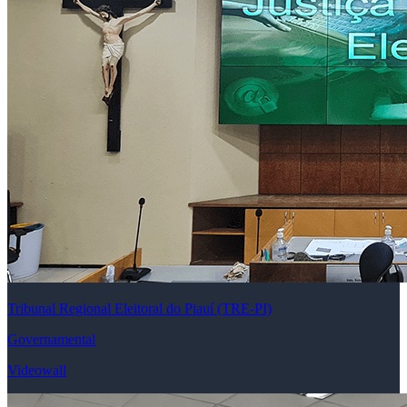
Tribunal Regional Eleitoral do Piauí (TRE-PI)
Governamental
Videowall