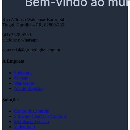
Rua Affonso Waldemar Barro, 84 –
Tingui, Curitiba – PR, 82800-230
(41) 3328-5559
telefone e whatsapp
comercial@grupodigital.com.br
A Empresa
Sobre nós
Contato
WallVision
Ata de Registro
Soluções
Centro de Controle
Software Centro de Controle
Mobiliário Técnico
Vídeo Wall