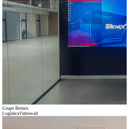
Grupo Brenex
Logística
Videowall