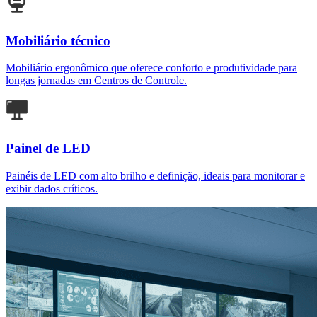
Alto Desempenho
Ambientes projetados para máxima eficiência, com mobiliário
ergonômico e automação integrada, proporcionando conforto e
produtividade.