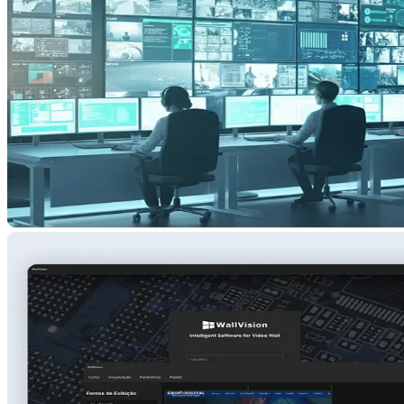
Software Exclusivo
para Gerenciamento
de Video Wall
Além de infraestrutura de ponta, o Grupo Digital desenvolveu um
software próprio para gerenciamento de video walls, garantindo uma
experiência intuitiva e eficiente no controle de múltiplas fontes de
informação.
Conheça o WallVision
Rua Affonso Waldemar Barro, 84 –
Tingui, Curitiba – PR, 82800-230