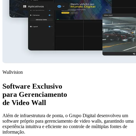
(41) 3328-5559
telefone e whatsapp
comercial@grupodigital.com.br
A Empresa
Sobre nós
Contato
WallVision
Ata de Registro
Soluções
Centro de Controle
Software Centro de Controle
Mobiliário Técnico
Vídeo Wall
Painel de LED
Gerenciadores Gráficos
Vídeo Conferência
Suporte