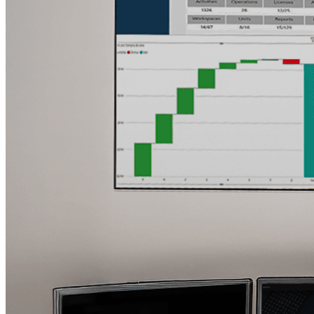
Software de Gerenciamento IP
Desenvolvemos um software próprio para gerenciamento de vídeo
walls, garantindo uma experiência intuitiva e eficiente no controle de
múltiplas fontes de informação.