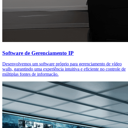
Monitoramento Avançado
Visualize e gerencie informações em tempo real com vídeo walls de
alta definição, garantindo tomadas de decisão rápidas e assertivas.
Nossos projetos
Histórias de sucesso