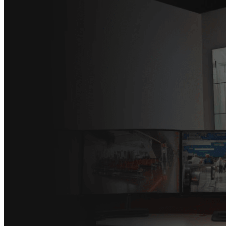
Entre em Contato
Portfolio
1
2
3
Grandes Empresas já transformaram
suas operações com nossas soluções.
Soluções
Integração completa
para sua operação
Atendemos diversas necessidades operacionais com tecnologia de
ponta e suporte especializado.