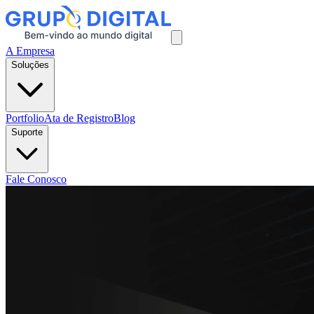
A Empresa
Soluções
Portfolio
Ata de Registro
Blog
Suporte
Fale Conosco
Controle Inteligente, decisões precisas e
impacto imediato.
Do monitoramento em tempo real ao suporte técnico especializado,
oferecemos soluções completas para centros de controle de alto
desempenho.