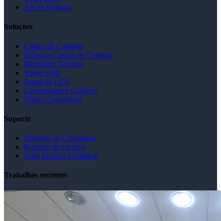
Tribunal Regional Eleitoral do Piauí (TRE-PI)
Governamental
Videowall